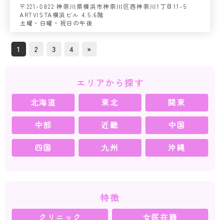
〒221-0822 神奈川県横浜市神奈川区西神奈川1丁目11-5
ARTVISTA横浜ビル 4.5.6階
土曜・日曜・祝日の午後
1
2
3
4
»
エリアから探す
北海道
東北
関東
中部
近畿
中国
四国
九州
沖縄
特徴
クリニック
女医在籍