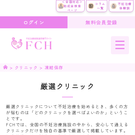
＜全国対応＞
コラム
不妊治療
助成金検索
一覧
体験談
ページ
ログイン
無料会員登録
>
クリニック
>
凍結保存
厳選クリニック
厳選クリニックについて
不妊治療
を始めるとき、多くの方
が悩むのは
「どのクリニックを選べばよいのか」
というこ
とです。
FCHでは、
全国の不妊治療施設
の中から、
安心して通える
クリニック
だけを独自の基準で厳選して掲載しています。