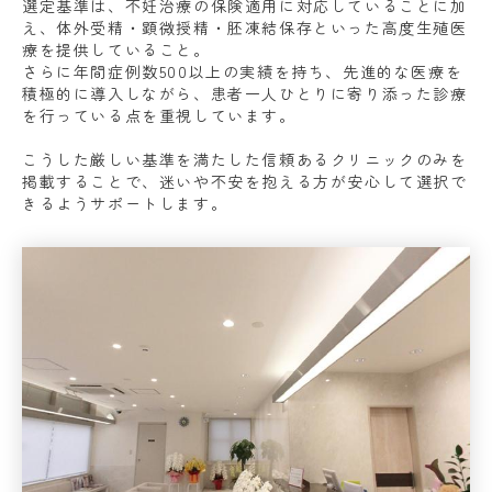
選定基準は、
不妊治療の保険適用に対応していること
に加
え、
体外受精・顕微授精・胚凍結保存
といった
高度生殖医
療
を提供していること。
さらに
年間症例数500以上
の実績を持ち、先進的な医療を
積極的に導入しながら、
患者一人ひとりに寄り添った診療
を行っている点を重視しています。
こうした厳しい基準を満たした信頼あるクリニックのみを
掲載することで、迷いや不安を抱える方が安心して選択で
きるようサポートします。