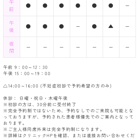
午
●
●
●
●
●
●
ー
前
午
●
●
●
ー
●
▲
ー
後
夜
ー
ー
ー
ー
ー
ー
ー
間
午前 9：00～12：30
午後 15：00～19：00
△14:00～16:00 (不妊症初診で予約希望の方のみ)
休診： 日曜・祝日・木曜午後
※初診の方は、30分前に受付終了
※完全予約制ではないため、予約なしでのご来院も可能とな
っておりますが、予約された患者様優先でのご案内となって
おります。
※ご主人様同席外来は完全予約制になります。
※詳細はクリニックHPを確認、または直接お問い合わせくだ