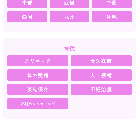
中部
近畿
中国
四国
九州
沖縄
特徴
クリニック
女医在籍
体外受精
人工授精
凍結保存
不妊治療
不妊カウンセリング