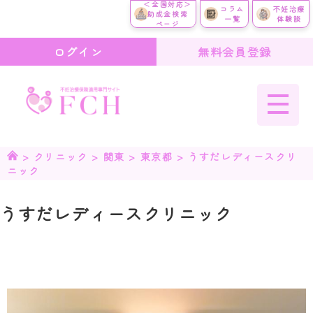
＜全国対応＞
コラム
不妊治療
助成金検索
一覧
体験談
ページ
ログイン
無料会員登録
>
クリニック
>
関東
>
東京都
>
うすだレディースクリ
ニック
うすだレディースクリニック