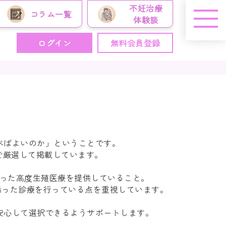
不妊治療
コラム
一覧
体験談
ログイン
無料会員登録
べばよいのか」
ということです。
で厳選して掲載しています。
った
高度生殖医療
を提供していること。
添った診療
を行っている点を重視しています。
安心して選択できるようサポートします。