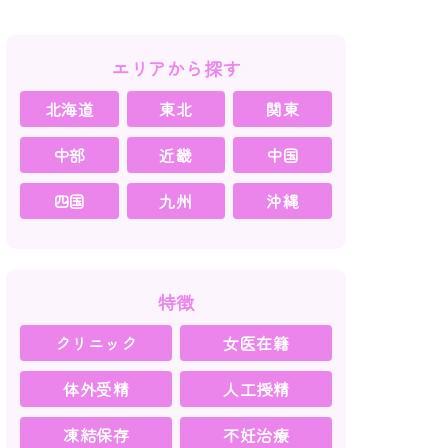
エリアから探す
北海道
東北
関東
中部
近畿
中国
四国
九州
沖縄
特徴
クリニック
女医在籍
体外受精
人工授精
凍結保存
不妊治療