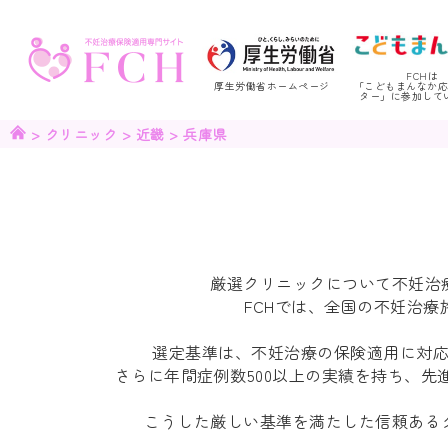
FCHは
厚生労働省ホームページ
「こどもまんなか
ター」に参加して
>
クリニック
>
近畿
>
兵庫県
厳選クリニックについて
不妊治
FCHでは、
全国の不妊治療
選定基準は、
不妊治療の保険適用に対
さらに
年間症例数500以上
の実績を持ち、先
こうした厳しい基準を満たした信頼ある