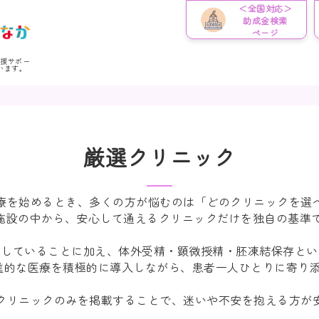
＜全国対応＞
助成金検索
ページ
応援サポー
います。
厳選クリニック
療
を始めるとき、多くの方が悩むのは
「どのクリニックを選
施設
の中から、
安心して通えるクリニック
だけを独自の基準
応していること
に加え、
体外受精・顕微授精・胚凍結保存
とい
進的な医療を積極的に導入しながら、
患者一人ひとりに寄り
クリニックのみを掲載することで、迷いや不安を抱える方が