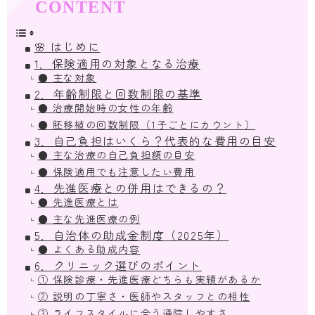
🌸 はじめに
1．保険適用の対象となる治療
● 主な対象
2．年齢制限と回数制限の基準
● 治療開始時の女性の年齢
● 胚移植の回数制限（1子ごとにカウント）
3．自己負担はいくら？代表的な費用の目安
● 主な治療の自己負担額の目安
● 保険適用でも注意したい費用
4．先進医療との併用はできるの？
● 先進医療とは
● 主な先進医療の例
5．自治体の助成金制度（2025年）
● よくある助成内容
6．クリニック選びのポイント
① 保険診療・先進医療どちらも実績があるか
② 説明の丁寧さ・医師やスタッフとの相性
③ ライフスタイルに合う通院しやすさ