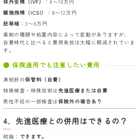
体外受精（IVF）
：6〜10万円
顕微授精（ICSI）
：8〜12万円
胚移植
：3〜6万円
薬剤の種類や処置内容によって変動がありますが、
自費時代と比べると費用負担は大幅に軽減されていま
す。
● 保険適用でも注意したい費用
凍結胚の
保管料（自費）
特殊検査・特殊技術は
先進医療または自費
男性不妊の一部検査は
保険外の場合あり
4．先進医療との併用はできるの？
結論：
できます。