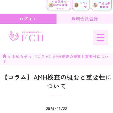
＜全国対応＞
コラム
不妊治療
助成金検索
一覧
体験談
ページ
ログイン
無料会員登録
>
お知らせ
>
【コラム】AMH検査の概要と重要性につい
て
【コラム】AMH検査の概要と重要性に
ついて
2024/11/22