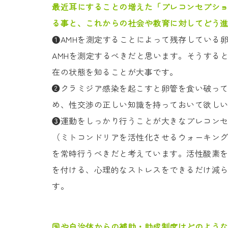
最近耳にすることの増えた「プレコンセプシ
る事と、これからの社会や教育に対してどう
❶AMHを測定することによって残存している
AMHを測定するべきだと思います。そうする
在の状態を知ることが大事です。
❷クラミジア感染を起こすと卵管を食い破っ
め、性交渉の正しい知識を持っておいて欲し
❸運動をしっかり行うことが大きなプレコン
（ミトコンドリアを活性化させるウォーキン
を常時行うべきだと考えています。活性酸素を発
を付ける、心理的なストレスをできるだけ減
す。
国や自治体からの補助・助成制度はどのよう