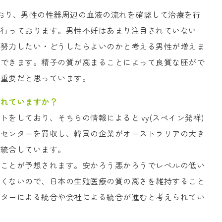
おり、男性の性器周辺の血液の流れを確認して治療を行
も行っております。男性不妊はあまり注目されていない
も努力したい・どうしたらよいのかと考える男性が増えま
ができます。精子の質が高まることによって良質な胚がで
に重要だと思っています。
されていますか？
をしており、そちらの情報によるとIvy(スペイン発祥)
妊センターを買収し、韓国の企業がオーストラリアの大き
に統合しています。
うことが予想されます。安かろう悪かろうでレベルの低い
良くないので、日本の生殖医療の質の高さを維持すること
ンターによる統合や会社による統合が進むと考えられてい