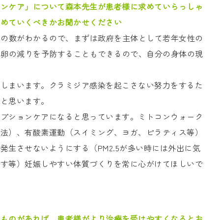
ョンケア」について森本先生が患者様に求めていらっしゃ
進めていくべきかお聞かせください
卵の数がわかるので、まずは政府を主体として若年女性の
と卵の減りを予防することもできるので、自分の身体の現
てしまいます。クラミジア感染を起こさない努力をするた
いと思います。
セプションケアになると思っています。ミトコンウォーク
グ法）、有酸素運動（スイミング、ヨガ、ピラティス等）
生させないようにする（PM2.5が多い時には外出に気
らす等）妊娠しやすい体質づくりを常に心がけてほしいで
なものがあれば、患者様がより治療を受けやすくなるとお