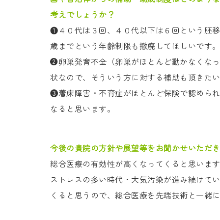
考えでしょうか？
❶４０代は３回、４０代以下は６回という胚
歳までという年齢制限も撤廃してほしいです
❷卵巣発育不全（卵巣がほとんど動かなくな
状なので、そういう方に対する補助も頂きた
❸着床障害・不育症がほとんど保険で認めら
なると思います。
今後の貴院の方針や展望等をお聞かせいただ
総合医療の有効性が高くなってくると思いま
ストレスの多い時代・大気汚染が進み続けて
くると思うので、総合医療を先端技術と一緒