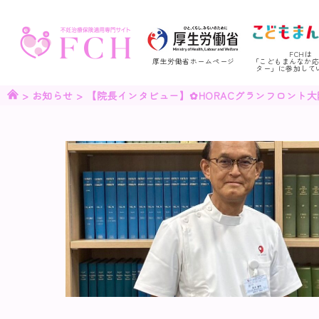
FCHは
厚生労働省ホームページ
「こどもまんなか
ター」に参加して
>
お知らせ
>
【院長インタビュー】✿HORACグランフロント