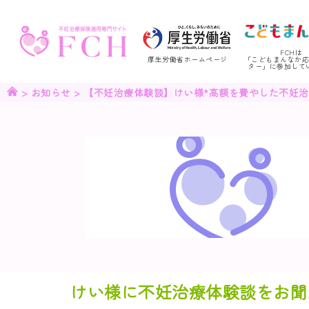
FCHは
厚生労働省ホームページ
「こどもまんなか
ター」に参加して
>
お知らせ
>
【不妊治療体験談】けい様*高額を費やした不妊
けい様に不妊治療体験談をお聞