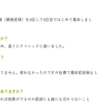
精（顕微受精）を6回して6回目ではじめて着床しまし
すか？
ため、直ぐにクリニックに通いました。
か？
えてません。使わなかったのですが自費で着床前診断もし
はありますか？
うれば結果がでるのか医師にも誰にも分からないこと