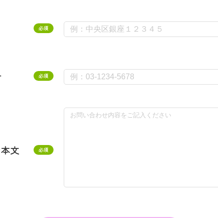
必須
号
必須
ジ本文
必須